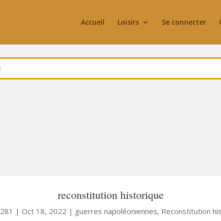
Accueil
Loisirs
Se connecter
reconstitution historique
7281
|
Oct 18, 2022
|
guerres napoléoniennes
,
Reconstitution hi