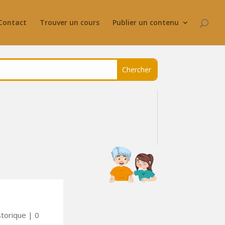
Contact
Trouver un cours
Publier un contenu
storique
|
0